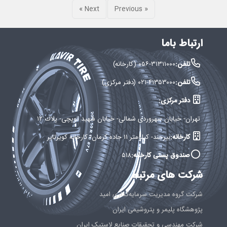
Next »
« Previous
ارتباط باما
تلفن:
۰۵۶-۳۱۳۱۱۰۰۰ (کارخانه)
تلفن:
۰۲۱-۴۱۳۵۳۰۰۰ (دفتر مرکزی)
دفتر مرکزی:
تهران- خيابان سهروردی شمالی- خيابان شهید توپچی- پلاك ۱۲
کارخانه:
بيرجند- كيلومتر ۱۱ جاده كرمان- كارخانه كويرتاير
صندوق پستی کارخانه:
۵۱۸
شرکت های مرتبط
شرکت گروه مدیریت سرمایه‌گذاری امید
پژوهشگاه پلیمر و پتروشیمی ایران
شرکت مهندسی و تحقیقات صنایع لاستیک ایران