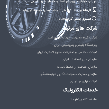
تهران- خيابان سهروردی شمالی- خيابان شهید توپچی- پلاك ۱۲
کارخانه:
بيرجند- كيلومتر ۱۱ جاده كرمان- كارخانه كويرتاير
صندوق پستی کارخانه:
۵۱۸
شرکت های مرتبط
شرکت گروه مدیریت سرمایه‌گذاری امید
پژوهشگاه پلیمر و پتروشیمی ایران
شرکت مهندسی و تحقیقات صنایع لاستیک ایران
سازمان ملی استاندارد ایران
سازمان حفاظت از محیط زیست
سازمان حمایت مصرف‌کنندگان و تولیدکنندگان
شرکت فرابورس ایران
خدمات الکترونیک
سامانه نظام پیشنهادات