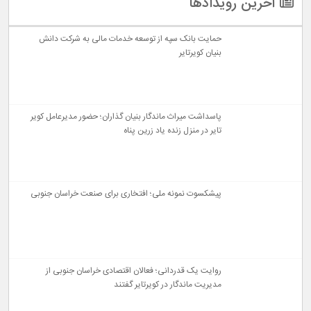
آخرین رویدادها
حمایت بانک سپه از توسعه خدمات مالی به شرکت دانش
بنیان کویرتایر
پاسداشت میراث ماندگار بنیان گذاران؛ حضور مدیرعامل کویر
تایر در منزل زنده یاد زرین پناه
پیشکسوت نمونه ملی؛ افتخاری برای صنعت خراسان جنوبی
روایت یک قدردانی؛ فعالان اقتصادی خراسان جنوبی از
مدیریت ماندگار در کویرتایر گفتند