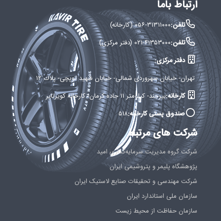
ارتباط باما
تلفن:
۰۵۶-۳۱۳۱۱۰۰۰ (کارخانه)
تلفن:
۰۲۱-۴۱۳۵۳۰۰۰ (دفتر مرکزی)
دفتر مرکزی:
تهران- خيابان سهروردی شمالی- خيابان شهید توپچی- پلاك ۱۲
کارخانه:
بيرجند- كيلومتر ۱۱ جاده كرمان- كارخانه كويرتاير
صندوق پستی کارخانه:
۵۱۸
شرکت های مرتبط
شرکت گروه مدیریت سرمایه‌گذاری امید
پژوهشگاه پلیمر و پتروشیمی ایران
شرکت مهندسی و تحقیقات صنایع لاستیک ایران
سازمان ملی استاندارد ایران
سازمان حفاظت از محیط زیست