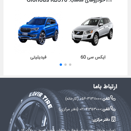
Glorious KB570
خودروهای مناسب:
ایکس سی 60
فیدیلیتی
ارتباط باما
تلفن:
۰۵۶-۳۱۳۱۱۰۰۰ (کارخانه)
تلفن:
۰۲۱-۴۱۳۵۳۰۰۰ (دفتر مرکزی)
دفتر مرکزی:
تهران- خيابان سهروردی شمالی- خيابان شهید توپچی- پلاك ۱۲