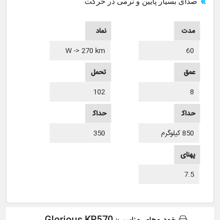
صدای بسیار پایین و نرمی در حرکت
مدت
نماد
60
گارانت
سرع
W -> 270 km
ی
ت
عمق
تحمل
8
اج
بار
102
استان
حداک
حداک
دارد
ثر بار
850 کیلوگرم
ثر
350
فشار
پهنای
باد
7.5
رینگ
داخل
استان
ی
دارد