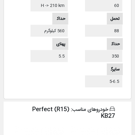
60
گارانت
سرع
H -> 210 km
ی
ت
تحمل
حداک
بار
88
ثر بار
560 کیلوگرم
حداک
پهنای
ثر
350
5.5
رینگ
فشار
استان
سایرگ
باد
دارد
زینه
5-6.5
داخل
ها
ی
برای
Perfect (R15)
خودروهای مناسب:
KB27
پهنای
رینگ